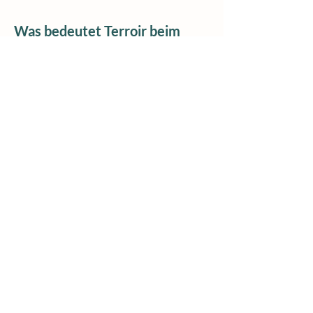
Was bedeutet Terroir beim
Wein?
Terroir beschreibt das Zusammenspiel
aus Boden, Kleinklima, Lage und Winzer.
Auch wenn die äußeren klimatischen
Faktoren von Jahr zu Jahr variieren,
bleibt die Kernidentität der Weine vom
Hofgut Wörner erhalten.
KONTAKT
Hofgut Wörner
Inh. Matthias Wörner
Sendelbach 21
D-77770 Durbach